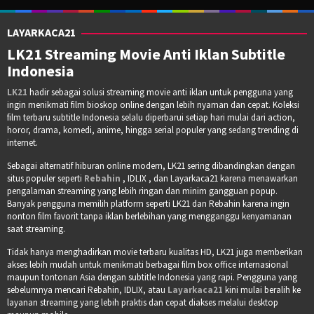
LAYARKACA21
LK21 Streaming Movie Anti Iklan Subtitle
Indonesia
LK21
hadir sebagai solusi streaming movie anti iklan untuk pengguna yang
ingin menikmati film bioskop online dengan lebih nyaman dan cepat. Koleksi
film terbaru subtitle Indonesia selalu diperbarui setiap hari mulai dari action,
horor, drama, komedi, anime, hingga serial populer yang sedang trending di
internet.
Sebagai alternatif hiburan online modern, LK21 sering dibandingkan dengan
situs populer seperti
Rebahin
, IDLIX , dan Layarkaca21 karena menawarkan
pengalaman streaming yang lebih ringan dan minim gangguan popup.
Banyak pengguna memilih platform seperti LK21 dan Rebahin karena ingin
nonton film favorit tanpa iklan berlebihan yang mengganggu kenyamanan
saat streaming.
Tidak hanya menghadirkan movie terbaru kualitas HD, LK21 juga memberikan
akses lebih mudah untuk menikmati berbagai film box office internasional
maupun tontonan Asia dengan subtitle Indonesia yang rapi. Pengguna yang
sebelumnya mencari Rebahin, IDLIX, atau
Layarkaca21
kini mulai beralih ke
layanan streaming yang lebih praktis dan cepat diakses melalui desktop