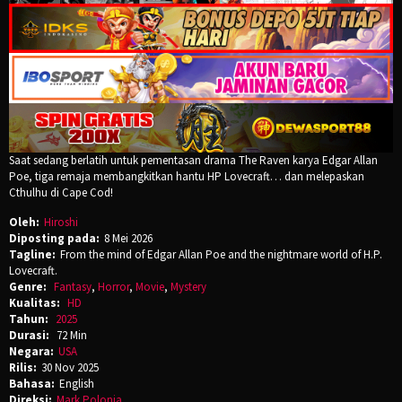
Saat sedang berlatih untuk pementasan drama The Raven karya Edgar Allan
Poe, tiga remaja membangkitkan hantu HP Lovecraft… dan melepaskan
Cthulhu di Cape Cod!
Oleh:
Hiroshi
Diposting pada:
8 Mei 2026
Tagline:
From the mind of Edgar Allan Poe and the nightmare world of H.P.
Lovecraft.
Genre:
Fantasy
,
Horror
,
Movie
,
Mystery
Kualitas:
HD
Tahun:
2025
Durasi:
72 Min
Negara:
USA
Rilis:
30 Nov 2025
Bahasa:
English
Direksi:
Mark Polonia