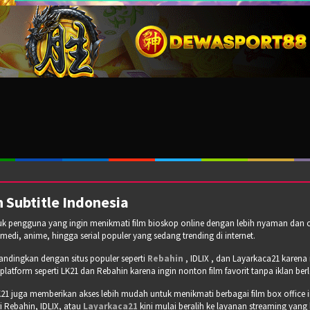
 Subtitle Indonesia
tuk pengguna yang ingin menikmati film bioskop online dengan lebih nyaman dan cepa
omedi, anime, hingga serial populer yang sedang trending di internet.
bandingkan dengan situs populer seperti
Rebahin
, IDLIX , dan Layarkaca21 karen
tform seperti LK21 dan Rebahin karena ingin nonton film favorit tanpa iklan b
21 juga memberikan akses lebih mudah untuk menikmati berbagai film box office 
 Rebahin, IDLIX, atau
Layarkaca21
kini mulai beralih ke layanan streaming yang