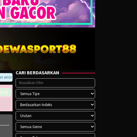
CARI BERDASARKAN
rror pada player atau saat download, hubungi kami di Telegram.
load