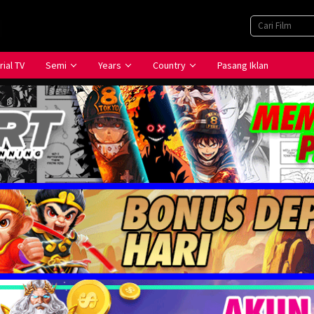
rial TV
Semi
Years
Country
Pasang Iklan