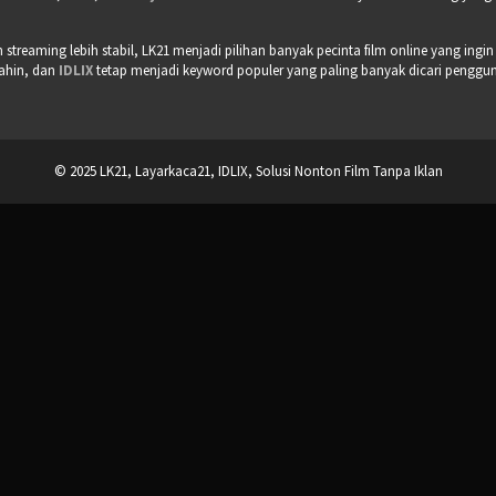
treaming lebih stabil, LK21 menjadi pilihan banyak pecinta film online yang ingin
bahin, dan
IDLIX
tetap menjadi keyword populer yang paling banyak dicari pengguna 
© 2025 LK21, Layarkaca21, IDLIX, Solusi Nonton Film Tanpa Iklan