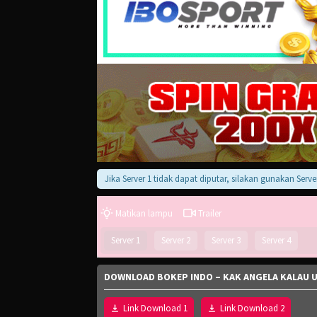
Jika Server 1 tidak dapat diputar, silakan gunakan Server 2, 3
Matikan lampu
Trailer
Server 1
Server 2
Server 3
Server 4
DOWNLOAD BOKEP INDO – KAK ANGELA KALAU 
Link Download 1
Link Download 2