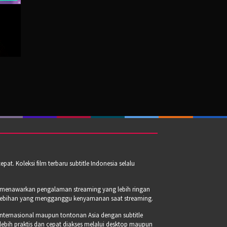
t. Koleksi film terbaru subtitle Indonesia selalu
a menawarkan pengalaman streaming yang lebih ringan
erlebihan yang mengganggu kenyamanan saat streaming.
internasional maupun tontonan Asia dengan subtitle
 lebih praktis dan cepat diakses melalui desktop maupun