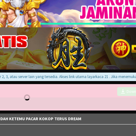
, atau server lain yang tersedia. Akses link utama layarkaca 21 . Jika menemukan e
Down
UDAH KETEMU PACAR KOKOP TERUS DREAM