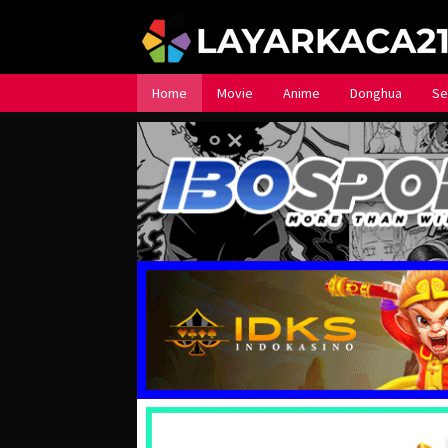
Loncat
ke
konten
Home
Movie
Anime
Donghua
Se