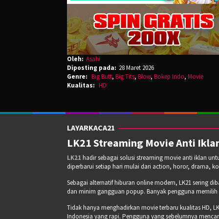
Oleh:
Asahi
Diposting pada:
28 Maret 2026
Genre:
Big Butt
,
Big Tits
,
Blow
,
Bokep Indo
,
Movie
Kualitas:
HD
LAYARKACA21
LK21 Streaming Movie Anti Iklan
LK21
hadir sebagai solusi streaming movie anti iklan un
diperbarui setiap hari mulai dari action, horor, drama, k
Sebagai alternatif hiburan online modern, LK21 sering di
dan minim gangguan popup. Banyak pengguna memilih pla
Tidak hanya menghadirkan movie terbaru kualitas HD, LK
Indonesia yang rapi. Pengguna yang sebelumnya mencari