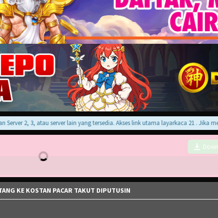
ver 2, 3, atau server lain yang tersedia. Akses link utama layarkaca 21 . Jika mene
Down
TANG KE KOSTAN PACAR TAKUT DIPUTUSIN