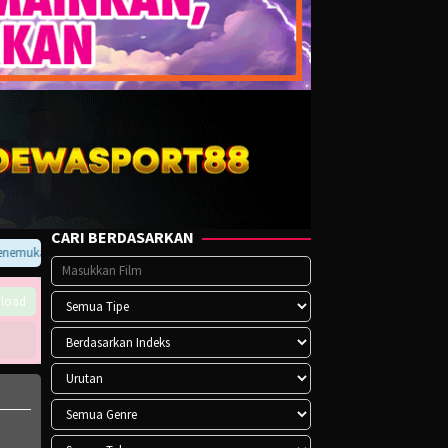
CARI BERDASARKAN
mukan error pada player atau saat download, hubungi kami di Telegram.
load