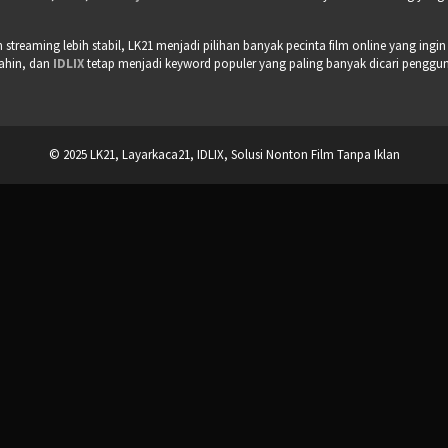
treaming lebih stabil, LK21 menjadi pilihan banyak pecinta film online yang ingin
bahin, dan
IDLIX
tetap menjadi keyword populer yang paling banyak dicari pengguna 
© 2025 LK21, Layarkaca21, IDLIX, Solusi Nonton Film Tanpa Iklan