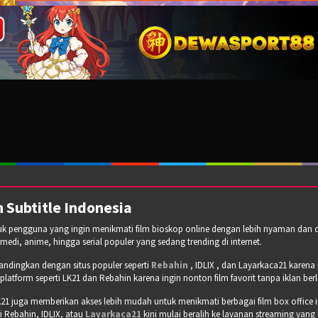
 Subtitle Indonesia
tuk pengguna yang ingin menikmati film bioskop online dengan lebih nyaman dan cepa
omedi, anime, hingga serial populer yang sedang trending di internet.
bandingkan dengan situs populer seperti
Rebahin
, IDLIX , dan Layarkaca21 karen
tform seperti LK21 dan Rebahin karena ingin nonton film favorit tanpa iklan b
21 juga memberikan akses lebih mudah untuk menikmati berbagai film box office 
 Rebahin, IDLIX, atau
Layarkaca21
kini mulai beralih ke layanan streaming yang