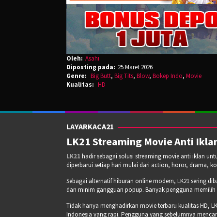
Oleh:
Asahi
Diposting pada:
25 Maret 2026
Genre:
Big Butt
,
Big Tits
,
Blow
,
Bokep Indo
,
Movie
Kualitas:
HD
LAYARKACA21
LK21 Streaming Movie Anti Iklan
LK21
hadir sebagai solusi streaming movie anti iklan un
diperbarui setiap hari mulai dari action, horor, drama, k
Sebagai alternatif hiburan online modern, LK21 sering di
dan minim gangguan popup. Banyak pengguna memilih pla
Tidak hanya menghadirkan movie terbaru kualitas HD, LK
Indonesia yang rapi. Pengguna yang sebelumnya mencari