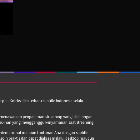
t. Koleksi film terbaru subtitle Indonesia selalu
a menawarkan pengalaman streaming yang lebih ringan
erlebihan yang mengganggu kenyamanan saat streaming.
internasional maupun tontonan Asia dengan subtitle
 lebih praktis dan cepat diakses melalui desktop maupun