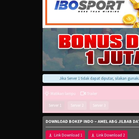
Jika Server 1 tidak dapat diputar, silakan gunakan Ser
Matikan lampu
Trailer
Server 1
Server 2
Server 3
DOWNLOAD BOKEP INDO – AMEL ABG JILBAB DA
Link Download 1
Link Download 2