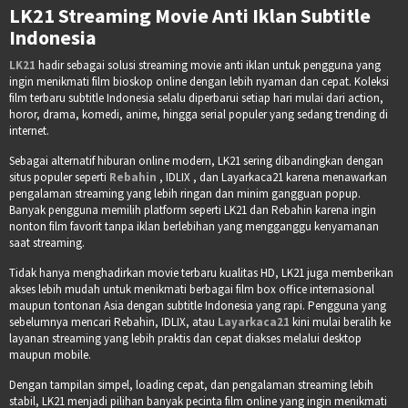
LK21 Streaming Movie Anti Iklan Subtitle
Indonesia
LK21
hadir sebagai solusi streaming movie anti iklan untuk pengguna yang
ingin menikmati film bioskop online dengan lebih nyaman dan cepat. Koleksi
film terbaru subtitle Indonesia selalu diperbarui setiap hari mulai dari action,
horor, drama, komedi, anime, hingga serial populer yang sedang trending di
internet.
Sebagai alternatif hiburan online modern, LK21 sering dibandingkan dengan
situs populer seperti
Rebahin
, IDLIX , dan Layarkaca21 karena menawarkan
pengalaman streaming yang lebih ringan dan minim gangguan popup.
Banyak pengguna memilih platform seperti LK21 dan Rebahin karena ingin
nonton film favorit tanpa iklan berlebihan yang mengganggu kenyamanan
saat streaming.
Tidak hanya menghadirkan movie terbaru kualitas HD, LK21 juga memberikan
akses lebih mudah untuk menikmati berbagai film box office internasional
maupun tontonan Asia dengan subtitle Indonesia yang rapi. Pengguna yang
sebelumnya mencari Rebahin, IDLIX, atau
Layarkaca21
kini mulai beralih ke
layanan streaming yang lebih praktis dan cepat diakses melalui desktop
maupun mobile.
Dengan tampilan simpel, loading cepat, dan pengalaman streaming lebih
stabil, LK21 menjadi pilihan banyak pecinta film online yang ingin menikmati