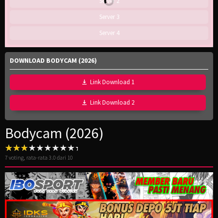
Server 2
Server 3
Server 4
DOWNLOAD BODYCAM (2026)
Link Download 1
Link Download 2
Bodycam (2026)
7
voting, rata-rata
3.0
dari 10