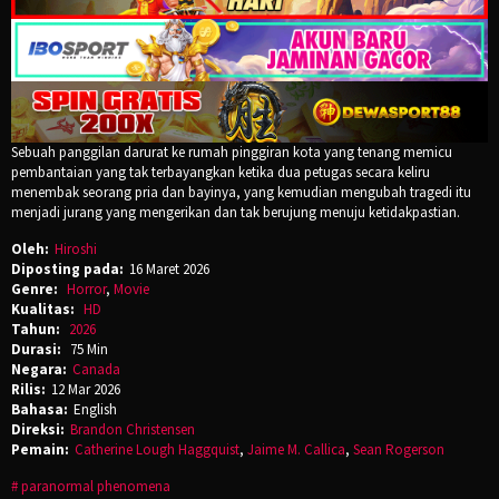
Sebuah panggilan darurat ke rumah pinggiran kota yang tenang memicu
pembantaian yang tak terbayangkan ketika dua petugas secara keliru
menembak seorang pria dan bayinya, yang kemudian mengubah tragedi itu
menjadi jurang yang mengerikan dan tak berujung menuju ketidakpastian.
Oleh:
Hiroshi
Diposting pada:
16 Maret 2026
Genre:
Horror
,
Movie
Kualitas:
HD
Tahun:
2026
Durasi:
75 Min
Negara:
Canada
Rilis:
12 Mar 2026
Bahasa:
English
Direksi:
Brandon Christensen
Pemain:
Catherine Lough Haggquist
,
Jaime M. Callica
,
Sean Rogerson
paranormal phenomena