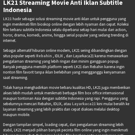
LK21 Streaming Movie Anti Iklan Subtitle
Indonesia
LK21
hadir sebagai solusi streaming movie anti iklan untuk pengguna yang
ingin menikmati film bioskop online dengan lebih nyaman dan cepat. Koleksi
film terbaru subtitle Indonesia selalu diperbarui setiap hari mulai dari action,
horor, drama, komedi, anime, hingga serial populer yang sedang trending di
internet.
Sebagai alternatif hiburan online modern, LK21 sering dibandingkan dengan
situs populer seperti
Rebahin
, IDLIX , dan Layarkaca21 karena menawarkan
pengalaman streaming yang lebih ringan dan minim gangguan popup.
Banyak pengguna memilih platform seperti LK21 dan Rebahin karena ingin
nonton film favorit tanpa iklan berlebihan yang mengganggu kenyamanan
saat streaming.
Tidak hanya menghadirkan movie terbaru kualitas HD, LK21 juga memberikan
akses lebih mudah untuk menikmati berbagai film box office internasional
maupun tontonan Asia dengan subtitle Indonesia yang rapi. Pengguna yang
sebelumnya mencari Rebahin, IDLIX, atau
Layarkaca21
kini mulai beralih ke
layanan streaming yang lebih praktis dan cepat diakses melalui desktop
maupun mobile.
Dengan tampilan simpel, loading cepat, dan pengalaman streaming lebih
stabil, LK21 menjadi pilihan banyak pecinta film online yang ingin menikmati