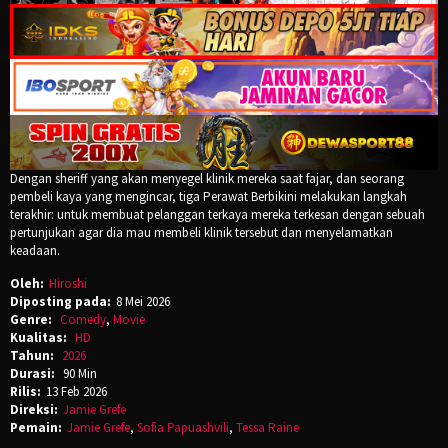
Dengan sheriff yang akan menyegel klinik mereka saat fajar, dan seorang
pembeli kaya yang mengincar, tiga Perawat Berbikini melakukan langkah
terakhir: untuk membuat pelanggan terkaya mereka terkesan dengan sebuah
pertunjukan agar dia mau membeli klinik tersebut dan menyelamatkan
keadaan.
Oleh:
Hiroshi
Diposting pada:
8 Mei 2026
Genre:
Comedy
,
Movie
Kualitas:
HD
Tahun:
2026
Durasi:
90 Min
Rilis:
13 Feb 2026
Direksi:
Jamie Grefe
Pemain:
Jamie Grefe
,
Sofia Papuashvili
,
Tessa Raine