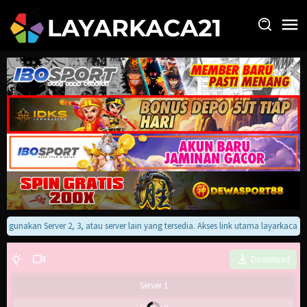
Loncat
ke
konten
an gunakan Server 2, 3, atau server lain yang tersedia. Akses link utama layarkaca
Download
Server 1