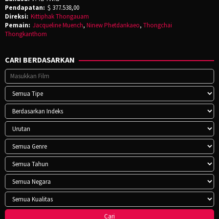
Pendapatan:
$ 377.538,00
Direksi:
Kittiphak Thongauam
Pemain:
Jacqueline Muench
,
Ninew Phetdankaeo
,
Thongchai
Thongkanthom
CARI BERDASARKAN