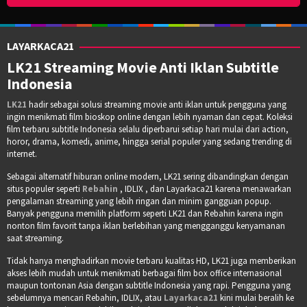
LAYARKACA21
LK21 Streaming Movie Anti Iklan Subtitle
Indonesia
LK21
hadir sebagai solusi streaming movie anti iklan untuk pengguna yang
ingin menikmati film bioskop online dengan lebih nyaman dan cepat. Koleksi
film terbaru subtitle Indonesia selalu diperbarui setiap hari mulai dari action,
horor, drama, komedi, anime, hingga serial populer yang sedang trending di
internet.
Sebagai alternatif hiburan online modern, LK21 sering dibandingkan dengan
situs populer seperti
Rebahin
, IDLIX , dan Layarkaca21 karena menawarkan
pengalaman streaming yang lebih ringan dan minim gangguan popup.
Banyak pengguna memilih platform seperti LK21 dan Rebahin karena ingin
nonton film favorit tanpa iklan berlebihan yang mengganggu kenyamanan
saat streaming.
Tidak hanya menghadirkan movie terbaru kualitas HD, LK21 juga memberikan
akses lebih mudah untuk menikmati berbagai film box office internasional
maupun tontonan Asia dengan subtitle Indonesia yang rapi. Pengguna yang
sebelumnya mencari Rebahin, IDLIX, atau
Layarkaca21
kini mulai beralih ke