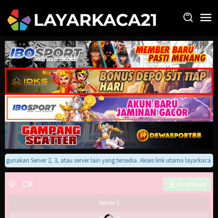
Loncat
ke
konten
an gunakan Server 2, 3, atau server lain yang tersedia. Akses link utama layarkaca 
Download
Server 1