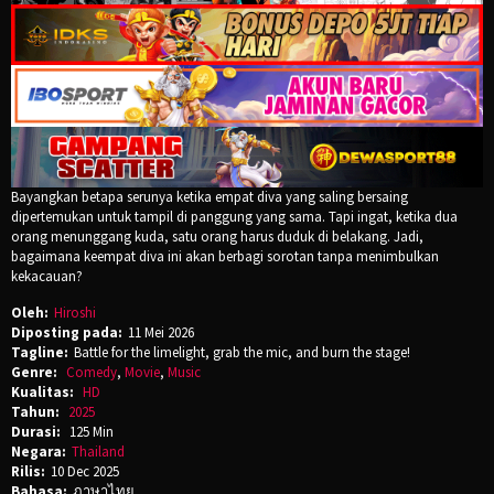
Bayangkan betapa serunya ketika empat diva yang saling bersaing
dipertemukan untuk tampil di panggung yang sama. Tapi ingat, ketika dua
orang menunggang kuda, satu orang harus duduk di belakang. Jadi,
bagaimana keempat diva ini akan berbagi sorotan tanpa menimbulkan
kekacauan?
Oleh:
Hiroshi
Diposting pada:
11 Mei 2026
Tagline:
Battle for the limelight, grab the mic, and burn the stage!
Genre:
Comedy
,
Movie
,
Music
Kualitas:
HD
Tahun:
2025
Durasi:
125 Min
Negara:
Thailand
Rilis:
10 Dec 2025
Bahasa:
ภาษาไทย