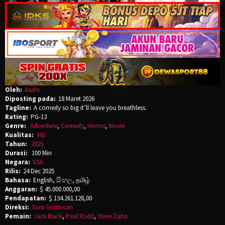
Oleh:
Asahi
Diposting pada:
18 Maret 2026
Tagline:
A comedy so big it’ll leave you breathless.
Rating:
PG-13
Genre:
Adventure
,
Comedy
,
Horror
,
Movie
Kualitas:
HD
Tahun:
2025
Durasi:
100 Min
Negara:
USA
Rilis:
24 Dec 2025
Bahasa:
English, සිංහල, தமிழ்
Anggaran:
$ 45.000.000,00
Pendapatan:
$ 134.261.128,00
Direksi:
Tom Gormican
Pemain:
Jack Black
,
Paul Rudd
,
Steve Zahn