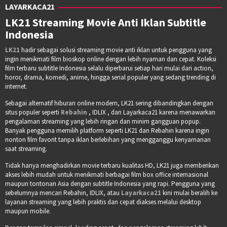
LAYARKACA21
LK21 Streaming Movie Anti Iklan Subtitle
Indonesia
LK21
hadir sebagai solusi streaming movie anti iklan untuk pengguna yang
ingin menikmati film bioskop online dengan lebih nyaman dan cepat. Koleksi
film terbaru subtitle Indonesia selalu diperbarui setiap hari mulai dari action,
horor, drama, komedi, anime, hingga serial populer yang sedang trending di
internet.
Sebagai alternatif hiburan online modern, LK21 sering dibandingkan dengan
situs populer seperti
Rebahin
, IDLIX , dan Layarkaca21 karena menawarkan
pengalaman streaming yang lebih ringan dan minim gangguan popup.
Banyak pengguna memilih platform seperti LK21 dan Rebahin karena ingin
nonton film favorit tanpa iklan berlebihan yang mengganggu kenyamanan
saat streaming.
Tidak hanya menghadirkan movie terbaru kualitas HD, LK21 juga memberikan
akses lebih mudah untuk menikmati berbagai film box office internasional
maupun tontonan Asia dengan subtitle Indonesia yang rapi. Pengguna yang
sebelumnya mencari Rebahin, IDLIX, atau
Layarkaca21
kini mulai beralih ke
layanan streaming yang lebih praktis dan cepat diakses melalui desktop
maupun mobile.