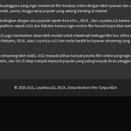
tuk pengguna yang ingin menikmati film bioskop online dengan lebih nyaman dan cepa
omedi, anime, hingga serial populer yang sedang trending di internet.
bandingkan dengan situs populer seperti
Rebahin
, IDLIX , dan Layarkaca21 karen
tform seperti LK21 dan Rebahin karena ingin nonton film favorit tanpa iklan b
21 juga memberikan akses lebih mudah untuk menikmati berbagai film box office 
 Rebahin, IDLIX, atau
Layarkaca21
kini mulai beralih ke layanan streaming yang
treaming lebih stabil, LK21 menjadi pilihan banyak pecinta film online yang ingin
bahin, dan
IDLIX
tetap menjadi keyword populer yang paling banyak dicari pengguna 
© 2025 LK21, Layarkaca21, IDLIX, Solusi Nonton Film Tanpa Iklan