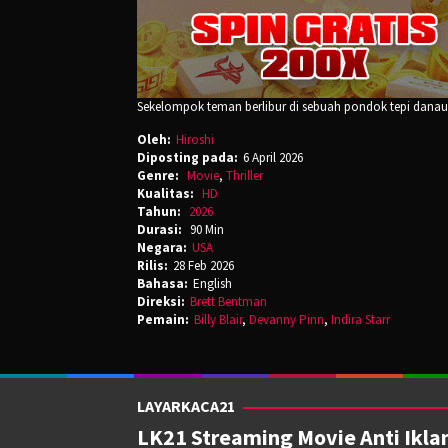
Sekelompok teman berlibur di sebuah pondok tepi dan
Oleh:
Hiroshi
Diposting pada:
6 April 2026
Genre:
Movie
,
Thriller
Kualitas:
HD
Tahun:
2026
Durasi:
90 Min
Negara:
USA
Rilis:
28 Feb 2026
Bahasa:
English
Direksi:
Brett Bentman
Pemain:
Billy Blair
,
Devanny Pinn
,
Indira Starr
LAYARKACA21
LK21 Streaming Movie Anti Iklan