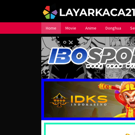
Loncat
ke
konten
Home
Movie
Anime
Donghua
Se