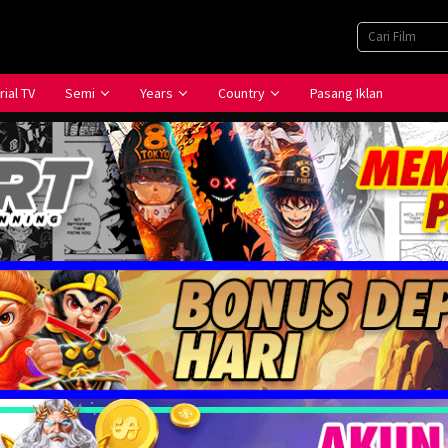
rial TV
Semi
Years
Country
Pasang Iklan