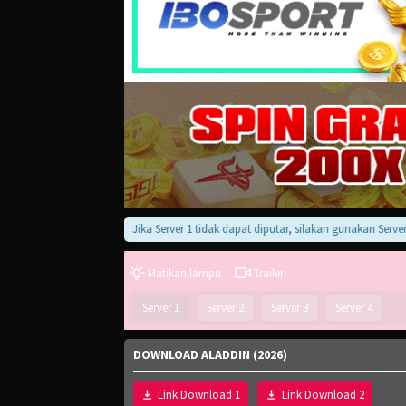
Jika Server 1 tidak dapat diputar, silakan gunakan Server 2, 3
Matikan lampu
Trailer
Server 1
Server 2
Server 3
Server 4
DOWNLOAD ALADDIN (2026)
Link Download 1
Link Download 2