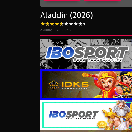
Aladdin (2026)
3
voting, rata-rata
5.0
dari 10