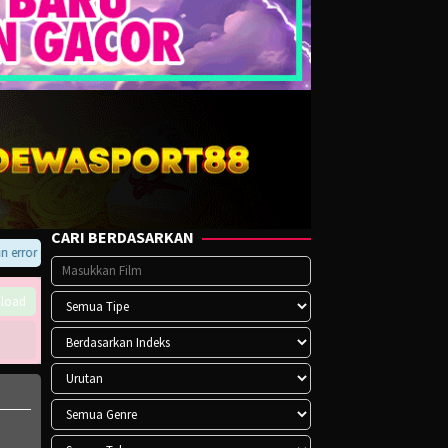
CARI BERDASARKAN
ror pada player atau saat download, hubungi kami di Telegram.
load