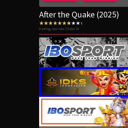
After the Quake (2025)
8
voting, rata-rata
7.0
dari 10