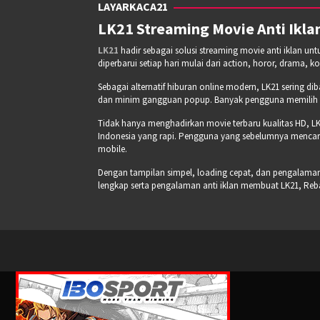
LAYARKACA21
LK21 Streaming Movie Anti Iklan
LK21
hadir sebagai solusi streaming movie anti iklan un
diperbarui setiap hari mulai dari action, horor, drama, k
Sebagai alternatif hiburan online modern, LK21 sering di
dan minim gangguan popup. Banyak pengguna memilih pla
Tidak hanya menghadirkan movie terbaru kualitas HD, LK
Indonesia yang rapi. Pengguna yang sebelumnya mencari
mobile.
Dengan tampilan simpel, loading cepat, dan pengalaman s
lengkap serta pengalaman anti iklan membuat LK21, Re