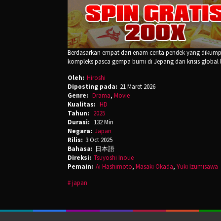
Berdasarkan empat dari enam cerita pendek yang dikump
kompleks pasca gempa bumi di Jepang dan krisis global la
Oleh:
Hiroshi
Diposting pada:
21 Maret 2026
Genre:
Drama
,
Movie
Kualitas:
HD
Tahun:
2025
Durasi:
132 Min
Negara:
Japan
Rilis:
3 Oct 2025
Bahasa:
日本語
Direksi:
Tsuyoshi Inoue
Pemain:
Ai Hashimoto
,
Masaki Okada
,
Yuki Izumisawa
japan