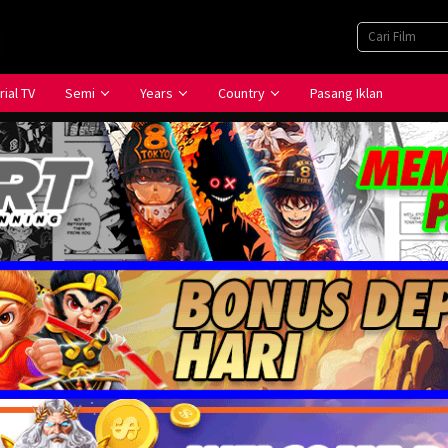
rial TV
Semi
Years
Country
Pasang Iklan