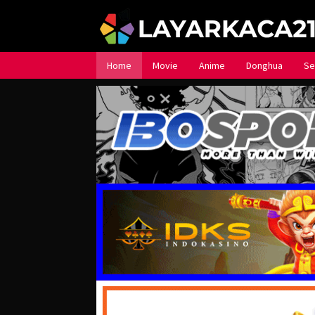
Loncat
ke
konten
Home
Movie
Anime
Donghua
Se