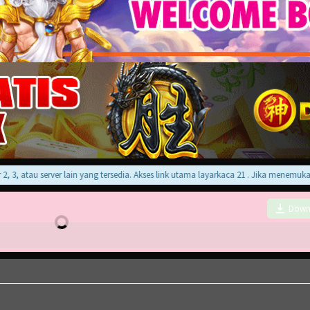
 atau server lain yang tersedia. Akses link utama layarkaca 21 . Jika menemukan er
Down