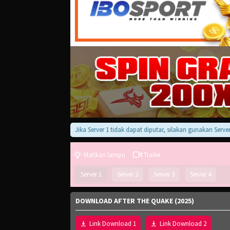
Jika Server 1 tidak dapat diputar, silakan gunakan Server 2, 3,
Matikan lampu
Trailer
Server 1
Server 2
Server 3
Server 4
DOWNLOAD AFTER THE QUAKE (2025)
Link Download 1
Link Download 2