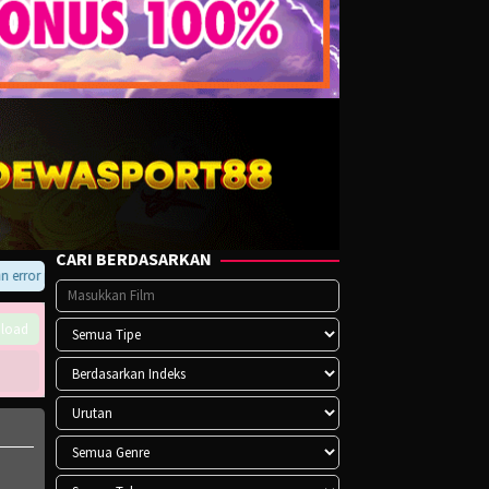
CARI BERDASARKAN
ror pada player atau saat download, hubungi kami di Telegram.
load