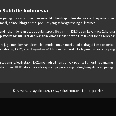
 Subtitle Indonesia
tuk pengguna yang ingin menikmati film bioskop online dengan lebih nyaman dan cepa
omedi, anime, hingga serial populer yang sedang trending di internet.
bandingkan dengan situs populer seperti
Rebahin
, IDLIX , dan Layarkaca21 karen
tform seperti LK21 dan Rebahin karena ingin nonton film favorit tanpa iklan b
21 juga memberikan akses lebih mudah untuk menikmati berbagai film box office 
 Rebahin, IDLIX, atau
Layarkaca21
kini mulai beralih ke layanan streaming yang
treaming lebih stabil, LK21 menjadi pilihan banyak pecinta film online yang ingin
bahin, dan
IDLIX
tetap menjadi keyword populer yang paling banyak dicari pengguna 
© 2025 LK21, Layarkaca21, IDLIX, Solusi Nonton Film Tanpa Iklan