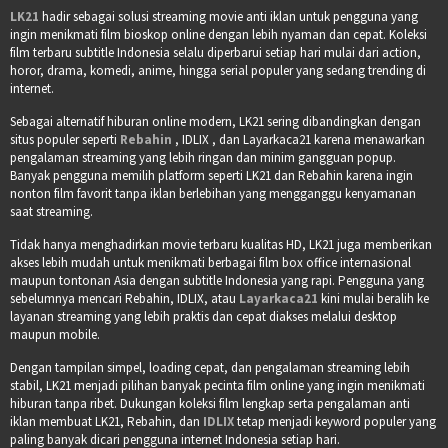
LK21
hadir sebagai solusi streaming movie anti iklan untuk pengguna yang
ingin menikmati film bioskop online dengan lebih nyaman dan cepat. Koleksi
film terbaru subtitle Indonesia selalu diperbarui setiap hari mulai dari action,
horor, drama, komedi, anime, hingga serial populer yang sedang trending di
internet.
Sebagai alternatif hiburan online modern, LK21 sering dibandingkan dengan
situs populer seperti
Rebahin
, IDLIX , dan Layarkaca21 karena menawarkan
pengalaman streaming yang lebih ringan dan minim gangguan popup.
Banyak pengguna memilih platform seperti LK21 dan Rebahin karena ingin
nonton film favorit tanpa iklan berlebihan yang mengganggu kenyamanan
saat streaming.
Tidak hanya menghadirkan movie terbaru kualitas HD, LK21 juga memberikan
akses lebih mudah untuk menikmati berbagai film box office internasional
maupun tontonan Asia dengan subtitle Indonesia yang rapi. Pengguna yang
sebelumnya mencari Rebahin, IDLIX, atau
Layarkaca21
kini mulai beralih ke
layanan streaming yang lebih praktis dan cepat diakses melalui desktop
maupun mobile.
Dengan tampilan simpel, loading cepat, dan pengalaman streaming lebih
stabil, LK21 menjadi pilihan banyak pecinta film online yang ingin menikmati
hiburan tanpa ribet. Dukungan koleksi film lengkap serta pengalaman anti
iklan membuat LK21, Rebahin, dan
IDLIX
tetap menjadi keyword populer yang
paling banyak dicari pengguna internet Indonesia setiap hari.