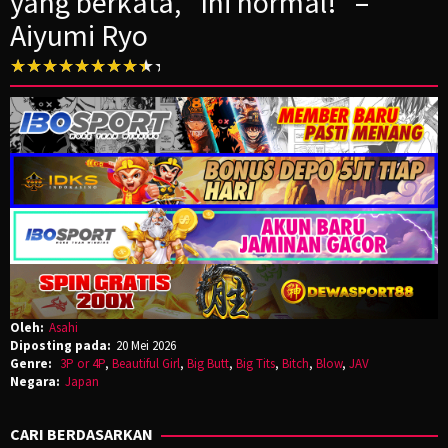
yang berkata, “Ini normal!” –
Aiyumi Ryo
Oleh:
Asahi
Diposting pada:
20 Mei 2026
Genre:
3P or 4P
,
Beautiful Girl
,
Big Butt
,
Big Tits
,
Bitch
,
Blow
,
JAV
Negara:
Japan
CARI BERDASARKAN